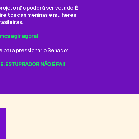
projeto não poderá ser vetado. É
ireitos das meninas e mulheres
rasileiras.
mos agir agora!
e para pressionar o Senado:
E. ESTUPRADOR NÃO É PAI!