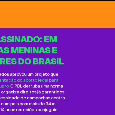
SSINADO: EM
AS MENINAS E
RES DO BRASIL
dos aprovou um projeto que
ntação do aborto legal para
upro.
O PDL derruba uma norma
organiza direitos já garantidos
necessidade de campanhas contra
, num país com mais de 34 mil
14 anos em uniões conjugais.