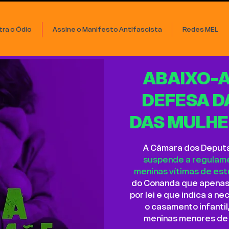
ra o Ódio
Assine o Manifesto Antifascista
Redes MEL
ABAIXO-A
DEFESA D
DAS MULHE
A Câmara dos Deputa
suspende a regulame
meninas vítimas de est
do Conanda que apenas 
por lei e que indica a 
o casamento infantil
meninas menores de 