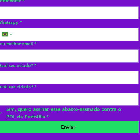
Sobrenome
*
Whatsapp
*
eu melhor email
*
ual seu estado?
*
ual sua cidade?
*
Sim, quero assinar esse abaixo-assinado contra o 
PDL da Pedofilia
*
Enviar