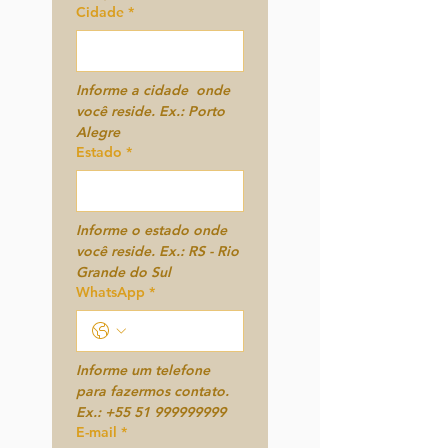
Cidade
*
Informe a cidade  onde 
você reside. 
Ex.: Porto 
Alegre
Estado
*
Informe o estado onde 
você reside. 
Ex.: RS - Rio 
Grande do Sul
WhatsApp
*
Informe um telefone 
para fazermos contato. 
Ex.: +55 51 999999999
E-mail
*