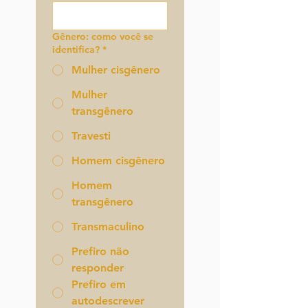
Gênero: como você se
identifica?
*
Mulher cisgênero
Mulher
transgênero
Travesti
Homem cisgênero
Homem
transgênero
Transmaculino
Prefiro não
responder
Prefiro em
autodescrever