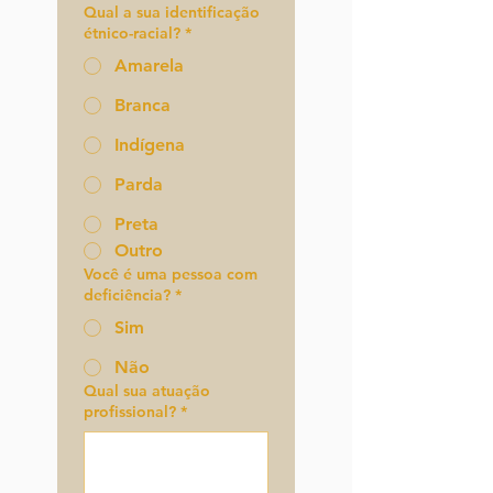
Qual a sua identificação
étnico-racial?
*
Amarela
Branca
Indígena
Parda
Preta
Outro
Você é uma pessoa com
deficiência?
*
Sim
Não
Qual sua atuação
profissional?
*