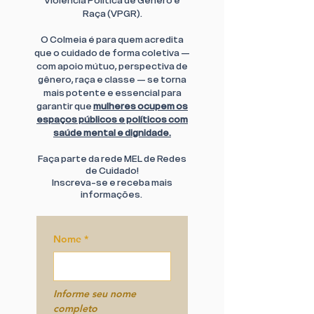
Violência Política de Gênero e
Raça (VPGR).
O Colmeia é para quem acredita
que o cuidado de forma coletiva —
com apoio mútuo, perspectiva de
gênero, raça e classe — se torna
mais potente e essencial para
garantir que
mulheres ocupem os
espaços públicos e políticos com
saúde mental e dignidade.
Faça parte da rede MEL de Redes
de Cuidado!
Inscreva-se e receba mais
informações.
Nome
*
Informe seu 
nome 
completo