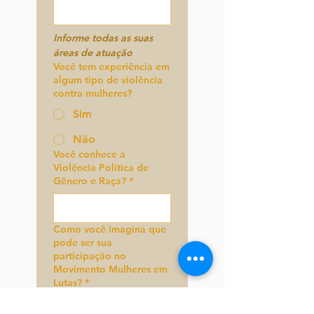
Informe 
todas as suas 
áreas
 de atuação
Você tem experiência em
algum tipo de violência
contra mulheres?
Sim
Não
Você conhece a
Violência Política de
Gênero e Raça?
*
Como você imagina que
pode ser sua
participação no
Movimento Mulheres em
Lutas?
*