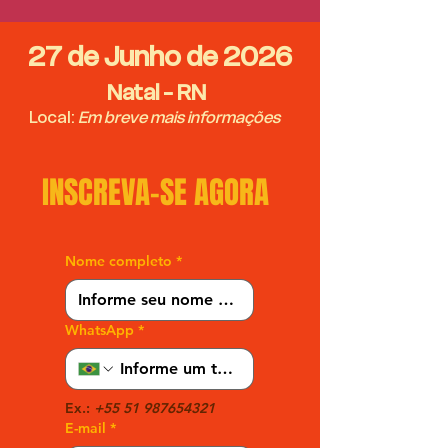
27 de Junho de 2026
Natal - RN
Local:
Em breve mais informações
INSCREVA-SE AGORA
Nome completo
*
WhatsApp
*
Ex.:
 +55 51 987654321
E-mail
*