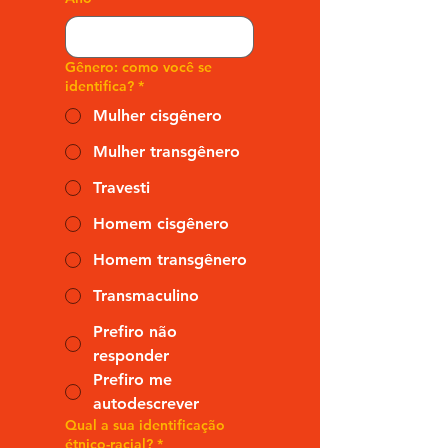
Gênero: como você se
identifica?
*
Mulher cisgênero
Mulher transgênero
Travesti
Homem cisgênero
Homem transgênero
Transmaculino
Prefiro não
responder
Prefiro me
autodescrever
Qual a sua identificação
étnico-racial?
*