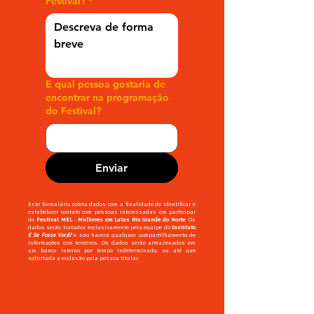
Festival?
*
E qual pessoa gostaria de
encontrar na programação
do Festival?
Enviar
Este formulário coleta dados com a finalidade de identificar e
estabelecer contato com pessoas interessadas em participar
do
Festival MEL - Mulheres em Lutas Rio Grande do Norte
. Os
dados serão tratados exclusivamente pela equipe do
Instituto
E Se Fosse Você?
e não haverá qualquer compartilhamento de
informações com terceiros. Os dados serão armazenados em
um banco interno por tempo indeterminado, ou até que
solicitada a exclusão pela pessoa titular.