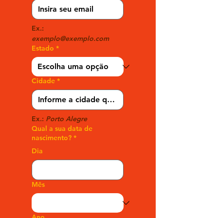
Ex.: 
exemplo@exemplo.com 
Estado
*
Cidade
*
Ex.:
 Porto Alegre
Qual a sua data de
nascimento?
*
Dia
Mês
Ano