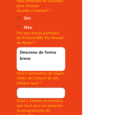
Você precisará de cuidados
para crianças
durante o festival?
*
Sim
Não
Por que deseja participar
do Festival MEL Rio Grande
do Norte?
*
Você é promotora de algum
Clube de Leitura? Se sim,
indique qual:
*
Qual o assunto ou temática
que você quer ver presente
na programação do