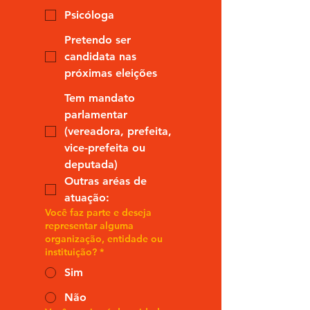
Psicóloga
Pretendo ser
candidata nas
próximas eleições
Tem mandato
parlamentar
(vereadora, prefeita,
vice-prefeita ou
deputada)
Outras aréas de
atuação:
Você faz parte e deseja
representar alguma
organização, entidade ou
instituição?
*
Sim
Não