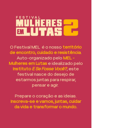
O Festival MEL é o nosso
território
de encontro, cuidado e resistência
.
Auto-organizado pelo
MEL -
Mulheres em Lutas
e idealizado pelo
Instituto
E Se Fosse Você?
, este
festival nasce do desejo de
estarmos juntas para respirar,
pensar e agir.
Prepare o coração e as ideias.
Inscreva-se e vamos, juntas, cuidar
da vida e transformar o mundo.