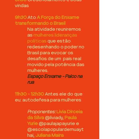
vindas
9h30
Ato
A Força do Enxame
transformando o Brasil
Na atividade reuniremos
as
mulheres lideranças
políticas
que estão
redesenhando o poder no
Brasil para evocar os
desafios de um país real
movido pela potência das
mulheres.
Espaço Enxame - Palco na
rua
11h30 - 12h30
Antes ele do que
eu: autodefesa para mulheres
Proponentes:
Livia Dirceia
da Silva
@liviady,
Paula
Yurie
@paulajapayurie e
@escolapopulardemuayt
hai,
Juliana Maira