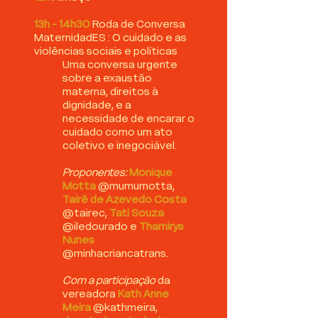
13h - 14h30
Roda de Conversa
MaternidadES : O cuidado e as
violências sociais e políticas
Uma conversa urgente
sobre a exaustão
materna, direitos à
dignidade, e a
necessidade de encarar o
cuidado como um ato
coletivo e inegociável.
Proponentes:
Monique
Motta
@mumumotta,
Tairê de Azevedo Costa
@tairec,
Tati Souza
@iledourado e
Thamirys
Nunes
@minhacriancatrans.
Com a participação
da
vereadora
Kath Anne
Meira
@kathmeira,