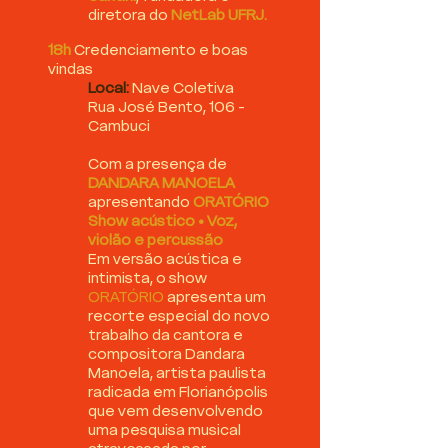
diretora do
NetLab UFRJ.
18h
Credenciamento e boas
vindas
Local:
Nave Coletiva​
Rua José Bento, 106 -
Cambuci
Com a presença de
DANDARA MANOELA
apresentando
ORATÓRIO
Show acústico • Voz,
violão e percussão
Em versão acústica e
intimista, o show
ORATÓRIO
apresenta um
recorte especial do novo
trabalho da cantora e
compositora Dandara
Manoela, artista paulista
radicada em Florianópolis
que vem desenvolvendo
uma pesquisa musical