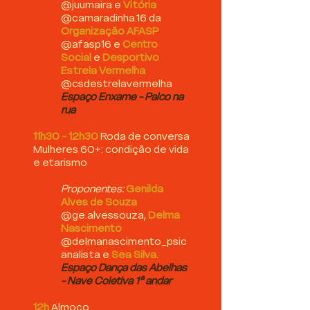
@juumaira e
Vitória
@camaradinha.16 da
Organização AFASP
@afasp16 e
Centro
Social
e
Desportivo
Estrela Vermelha
@csdestrelavermelha
Espaço Enxame - Palco na
rua
11h30 - 12h30
Roda de conversa
Mulheres 60+: condição de vida
e etarismo
Proponentes:
Genilda
Alves de Souza
@ge.alvessouza,
Delma
Nascimento
@delmanascimento_psic
analista
e
Sea Silva.
Espaço Dança das Abelhas
- Nave Coletiva 1ª andar
12h
Almoço