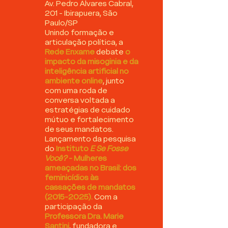
Av. Pedro Álvares Cabral,
201 - Ibirapuera, São
Paulo/SP
Unindo formação e
articulação política, a
Rede Enxame
debate
o
impacto da misoginia e da
inteligência artificial no
ambiente online
, junto
com uma roda de
conversa voltada a
estratégias de cuidado
mútuo e fortalecimento
de seus mandatos.
Lançamento da pesquisa
do
Instituto
E Se Fosse
Você?
- Mulheres
ameaçadas no Brasil: dos
feminicídios às
cassações de mandatos
(2015-2025)
.
Com a
participação da
Professora Dra. Marie
Santini
, fundadora e