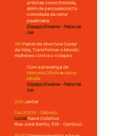
artistas como Emicida,
além de percussionista
convidada da cena
paulistana.
Espaço Enxame - Palco na
rua
19h
Painel de Abertura Cuidar
da Vida, Transformar o Mundo:
mulheres contra o colapso
Com a presença de
Manuela D'Ávila
e
Asma
Mhalla
Espaço Enxame - Palco na
rua
​
20h
Jantar
Dia 30/05 - Sábado
Local:
Nave Coletiva​
Rua José Bento, 106 - Cambuci
8h30
Credenciamento e boas