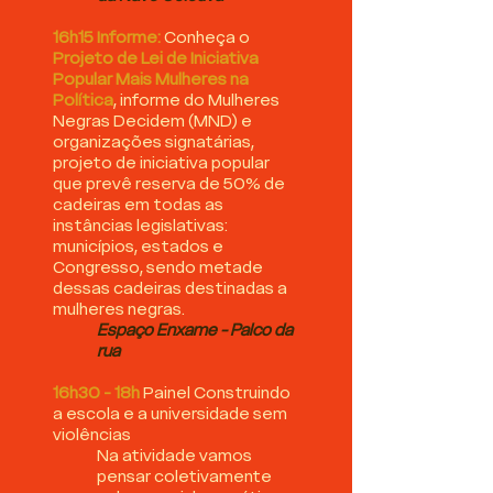
16h15
Informe:
Conheça o
Projeto de Lei de Iniciativa
Popular Mais Mulheres na
Política
, informe do Mulheres
Negras Decidem (MND) e
organizações signatárias,
projeto de iniciativa popular
que prevê reserva de 50% de
cadeiras em todas as
instâncias legislativas:
municípios, estados e
Congresso, sendo metade
dessas cadeiras destinadas a
mulheres negras.
Espaço Enxame - Palco da
rua
16h30 - 18h
Painel Construindo
a escola e a universidade sem
violências
Na atividade vamos
pensar coletivamente