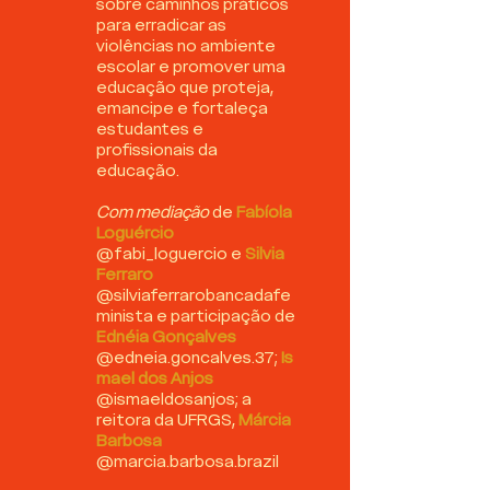
sobre caminhos práticos
para erradicar as
violências no ambiente
escolar e promover uma
educação que proteja,
emancipe e fortaleça
estudantes e
profissionais da
educação.
Com mediação
de
Fabíola
Loguércio
@fabi_loguercio e
Silvia
Ferraro
@silviaferrarobancadafe
minista e participação de
Ednéia Gonçalves
@edneia.goncalves.37;
Is
mael dos Anjos
@ismaeldosanjos; a
reitora da UFRGS,
Márcia
Barbosa
@marcia.barbosa.brazil