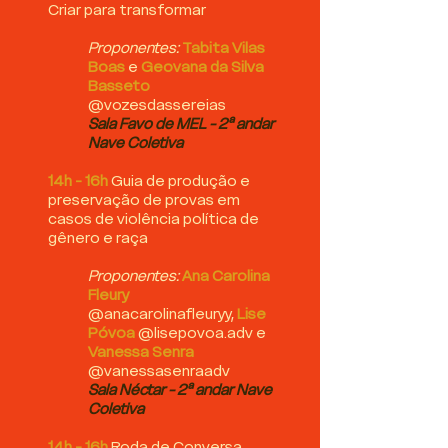
Criar para transformar
Proponentes:
Tabita Vilas
Boas
e
Geovana da Silva
Basseto
@vozesdassereias
Sala Favo de MEL - 2ª andar
Nave Coletiva
14h - 16h
Guia de produção e
preservação de provas em
casos de violência política de
gênero e raça
Proponentes:
Ana Carolina
Fleury
@anacarolinafleuryy,
Lise
Póvoa
@lisepovoa.adv e
Vanessa Senra
@vanessasenraadv
Sala Néctar - 2ª andar Nave
Coletiva
14h - 16h
Roda de Conversa