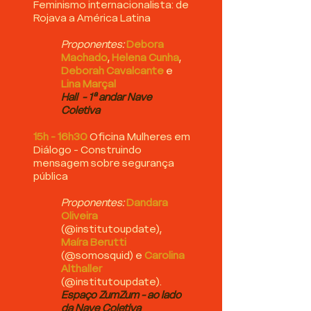
Feminismo internacionalista: de
Rojava a América Latina
Proponentes:
Debora
Machado
,
Helena Cunha
,
Deborah Cavalcante
e
Lina Marçal
Hall - 1ª andar Nave
Coletiva
15h - 16h30
Oficina Mulheres em
Diálogo - Construindo
mensagem sobre segurança
pública
Proponentes:
Dandara
Oliveira
(@institutoupdate),
Maíra Berutti
(@somosquid) e
Carolina
Althaller
(@institutoupdate).
Espaço ZumZum - ao lado
da Nave Coletiva