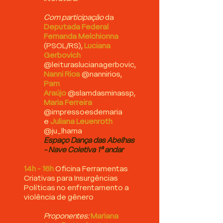
Com participação
da
Deputada Federal
Fernanda Melchionna
(PSOL/RS)
,
Luciana
Gerbovich
@leituraslucianagerbovic,
Nanni Rios
@nannirios,
Pam
Araújo
@slamdasminassp,
Maria Ferreira
@impressoesdemaria
e
Juliana Leuenroth
@ju_lhama
Espaço Dança das Abelhas
- Nave Coletiva 1ª andar
14h - 16h
Oficina Ferramentas
Criativas para Insurgências
Políticas no enfrentamento a
violência de gênero
Proponentes:
Mariana