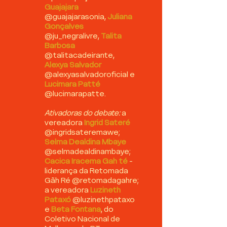
Guajajara
@guajajarasonia,
Juliana
Gonçalves
@ju_negralivre,
Talita
Barbosa
@talitacadeirante,
Alexya Salvador
@alexyasalvadoroficial e
Lucimara Patté
@lucimarapatte.
Ativadoras do debate:
a
vereadora
Ingrid Sateré
@ingridsateremawe;
Selma Dealdina Mbaye
@selmadealdinambaye;
Cacica Iracema Gah té
-
liderança da Retomada
Gãh Ré @retomadagahre;
a vereadora
Luzineth
Pataxó
@luzinethpataxo
e
Beta Fontana
, do
Coletivo Nacional de