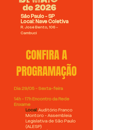
São Paulo - SP
Local: Nave Coletiva
R. José Bento, 106 -
Cambuci
CONFIRA A
PROGRAMAÇÃO
Dia 29/05 - Sexta-feira
14h - 17h Encontro da Rede
Enxame
Local:
Auditório Franco
Montoro - Assembleia
Legislativa de São Paulo
(ALESP)