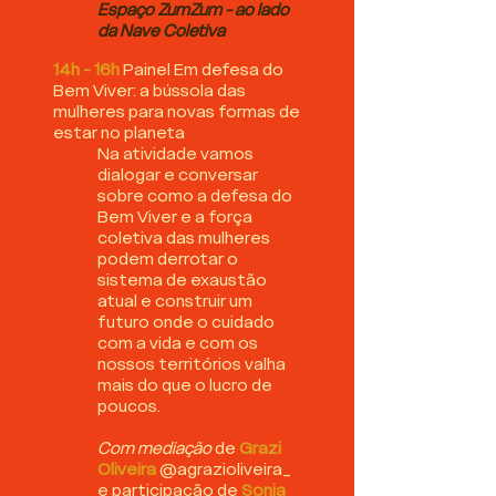
Espaço ZumZum - ao lado
da Nave Coletiva
14h - 16h
Painel Em defesa do
Bem Viver: a bússola das
mulheres para novas formas de
estar no planeta
Na atividade vamos
dialogar e conversar
sobre como a defesa do
Bem Viver e a força
coletiva das mulheres
podem derrotar o
sistema de exaustão
atual e construir um
futuro onde o cuidado
com a vida e com os
nossos territórios valha
mais do que o lucro de
poucos.​
Com mediação
de
Grazi
Oliveira
@agrazioliveira_
e participação de
Sonia