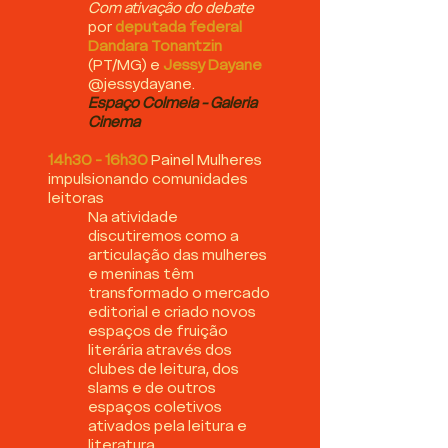
Com ativação do debate
por
deputada federal
Dandara Tonantzin
(PT/MG)
e
Jessy Dayane
@jessydayane.
Espaço Colmeia - Galeria
Cinema
14h30 - 16h30
Painel Mulheres
impulsionando comunidades
leitoras
Na atividade
discutiremos como a
articulação das mulheres
e meninas têm
transformado o mercado
editorial e criado novos
espaços de fruição
literária através dos
clubes de leitura, dos
slams e de outros
espaços coletivos
ativados pela leitura e
literatura.