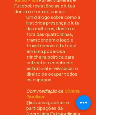
16h30 - 18h
Painel Mulheres e
Futebol: resistências e lutas
dentro e fora do campo
Um diálogo sobre como a
histórica presença e luta
das mulheres, dentro e
fora das quatro linhas,
transcendem o jogo e
transformam o futebol
em uma poderosa
trincheira política para
enfrentar o machismo
estrutural e reivindicar o
direito de ocupar todos
os espaços.
Com mediação
de
Silvana
Goellner
@silvanavgoellner e
participações da
Secretária Extraordinária
para a Copa do Mundo de
Futebol Feminino 2027,
Juliana Picoli Agatte
; de