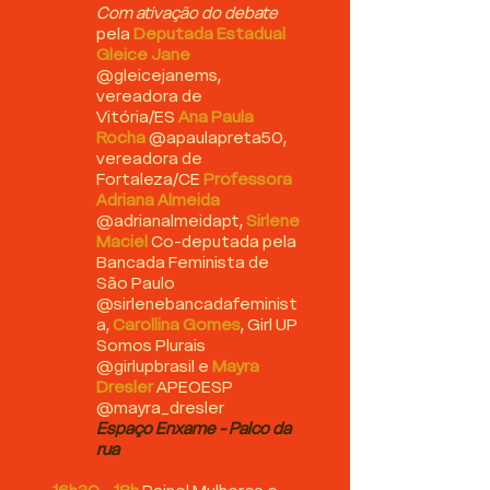
Com ativação do debate
pela
Deputada Estadual
Gleice Jane
@gleicejanems,
vereadora de
Vitória/ES
Ana Paula
Rocha
@apaulapreta50,
vereadora de
Fortaleza/CE
Professora
Adriana Almeida
@adrianalmeidapt,
Sirlene
Maciel
Co-deputada pela
Bancada Feminista de
São Paulo
@sirlenebancadafeminist
a,
Carollina Gomes
, Girl UP
Somos Plurais
@girlupbrasil e
Mayra
Dresler
APEOESP
@mayra_dresler
Espaço Enxame - Palco da
rua