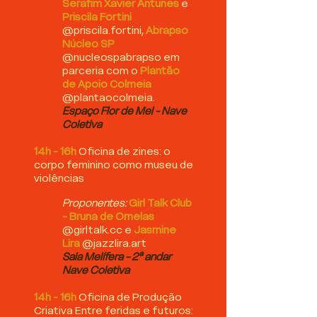
Serafim Xavier Antunes
e
Priscila Fortini
@priscila.fortini,
Abrapso
Núcleo SP
@nucleospabrapso em
parceria com o
Plantão
de Apoio Colmeia
@plantaocolmeia.
Espaço Flor de Mel - Nave
Coletiva
14h - 16h
Oficina de zines: o
corpo feminino como museu de
violências
Proponentes:
Girl Talk Club
- Bruna de Ornelas
@girltalk.cc e
Jasmine
Lira
@jazzlira.art
​Sala Melífera - 2ª andar
Nave Coletiva
14h - 16h
Oficina de Produção
Criativa Entre feridas e futuros: