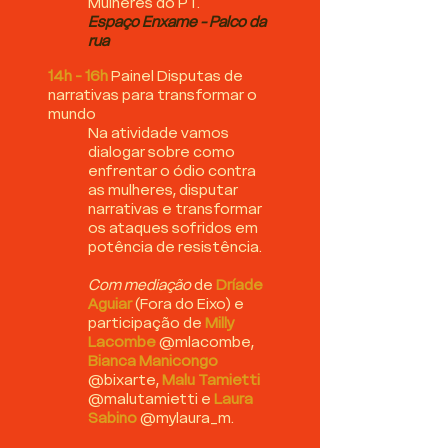
Mulheres do PT.
Espaço Enxame - Palco da
rua
14h - 16h
Painel Disputas de
narrativas para transformar o
mundo
Na atividade vamos
dialogar sobre como
enfrentar o ódio contra
as mulheres, disputar
narrativas e transformar
os ataques sofridos em
potência de resistência.​
Com mediação
de
Dríade
Aguiar
(Fora do Eixo) e
participação de
Milly
Lacombe
@mlacombe,
Bianca Manicongo
@bixarte,
Malu Tamietti
@malutamietti e
Laura
Sabino
@mylaura_m.