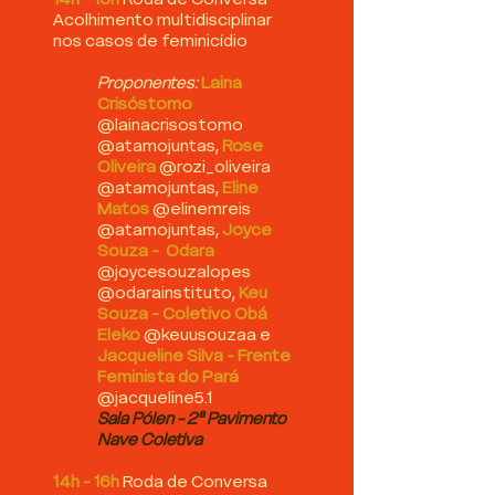
Acolhimento multidisciplinar
nos casos de feminicídio
Proponentes:
Laina
Crisóstomo
@lainacrisostomo
@atamojuntas,
Rose
Oliveira
@rozi_oliveira
@atamojuntas,
Eline
Matos
@elinemreis
@atamojuntas,
Joyce
Souza
- Odara
@joycesouzalopes
@odarainstituto,
Keu
Souza
- Coletivo Obá
Eleko
@keuusouzaa e
Jacqueline Silva
- Frente
Feminista do Pará
@jacqueline5.1
Sala Pólen - 2ª Pavimento
Nave Coletiva
14h - 16h
Roda de Conversa