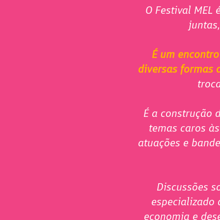
O Festival MEL
juntas
É um encontro
diversas formas d
troc
É a construção d
temas caros às
atuações e bande
Discussões so
especializado 
economia e dese