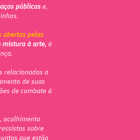
paços públicos
e,
minhos.
 abertas pelas
 mistura à arte,
à
ança.
s relacionadas a
gamento de suas
ções de combate à
o, acolhimento
essistas sobre
suntos que estão