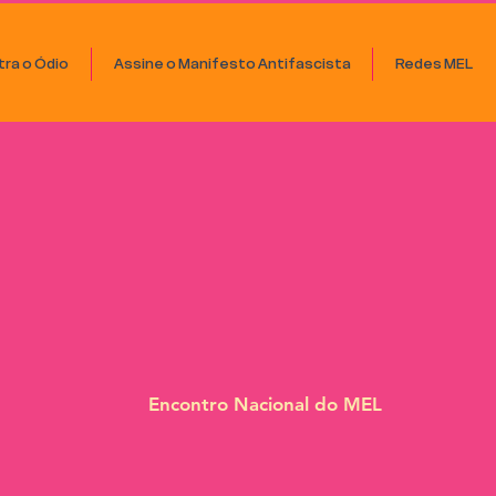
ra o Ódio
Assine o Manifesto Antifascista
Redes MEL
Encontro Nacional do MEL